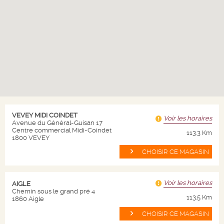
SENZA PAROLE BLANC
ITALIE
Italie
2018
14.
16.
CHF
80
CHF
45
soit CHF 1.97 / 10cl
Bouteille de 75 cl
Du 03 août au 06 septembre 2026
VEVEY MIDI COINDET
Voir les horaires
Avenue du Général-Guisan 17
Livraison en 24/72h
Centre commercial Midi-Coindet
113.3 Km
Quantité
1800 VEVEY
-
+
CHOISIR CE MAGASIN
AJOUTER AU PANIER
Voir les horaires
AIGLE
Chemin sous le grand pré 4
113.5 Km
1860 Aigle
CHOISIR CE MAGASIN