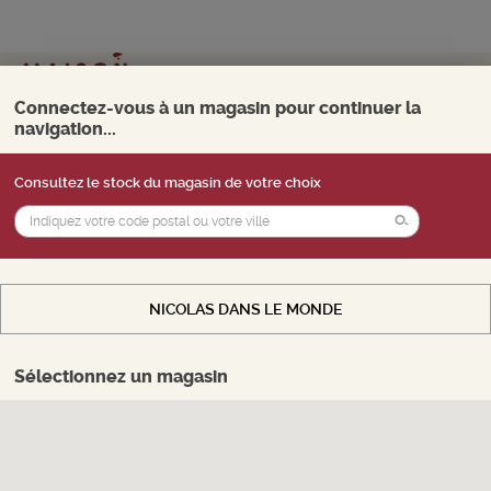
Mon magasin
Choisir
Connectez-vous à un magasin pour continuer la
navigation...
0
Menu
Consultez le stock du magasin de votre choix
Vous souhaitez accéder au
stock
d'un
magasin, payer en ligne et retirer vos produits
en magasin. Sélectionnez le magasin de votre
choix.
NICOLAS DANS LE MONDE
CHOISIR MON MAGASIN
Sélectionnez un magasin