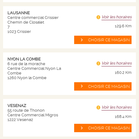
LAUSANNE
Voir les horaires
Centre commercial Crissier
Chemin de Closalet
129.6 Km
7
NOS SERVICES EN
1023 Crissier
MAGASIN
CHOISIR CE MAGASIN
NYON LA COMBE
Voir les horaires
6 rue de la morache
Centre Commercial Nyon La
PROGRAMME
160.2 Km
Combe
FIDÉLITÉ
1260 Nyon la Combe
CHOISIR CE MAGASIN
VINS, CHAMPAGNES ET BIÈRES
VESENAZ
AU FRAIS
Voir les horaires
55 route de Thonon
Centre Commercial Migros
168.4 Km
1222 Vesenaz
CHOISIR CE MAGASIN
CONSEILS ET DEVIS
PERSONNALISÉS