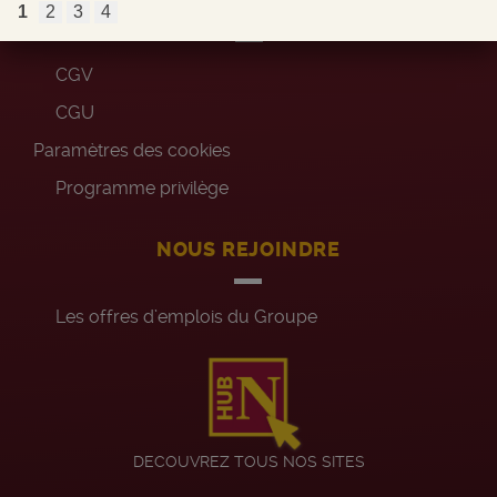
AIDES
1
2
3
4
CGV
CGU
Paramètres des cookies
Programme privilège
NOUS REJOINDRE
Les offres d’emplois du Groupe
DECOUVREZ TOUS NOS SITES