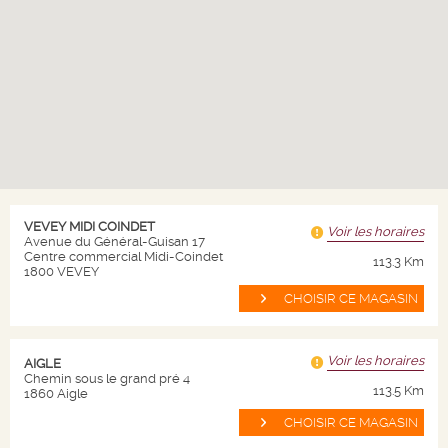
5.
40
CHF
soit CHF 0.72 / 10cl
Bouteille de 75 cl
Livraison en 24/72h
Quantité
-
+
AJOUTER AU PANIER
VEVEY MIDI COINDET
Voir les horaires
Avenue du Général-Guisan 17
Centre commercial Midi-Coindet
113.3 Km
1800 VEVEY
CHOISIR CE MAGASIN
NICOLAS
Voir les horaires
AIGLE
Chemin sous le grand pré 4
Qui sommes nous ?
113.5 Km
1860 Aigle
CHOISIR CE MAGASIN
Nos magasins