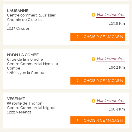
Nos valeurs
LAUSANNE
Nos engagements
Voir les horaires
Centre commercial Crissier
Chemin de Closalet
Code de conduite
129.6 Km
7
1023 Crissier
Nous contacter
CHOISIR CE MAGASIN
NOS PRODUITS
NYON LA COMBE
Voir les horaires
6 rue de la morache
Centre Commercial Nyon La
Plan site
160.2 Km
Combe
1260 Nyon la Combe
Vins
CHOISIR CE MAGASIN
Champagnes
Spiritueux
VESENAZ
Voir les horaires
55 route de Thonon
Bières
Centre Commercial Migros
168.4 Km
1222 Vesenaz
Autres
CHOISIR CE MAGASIN