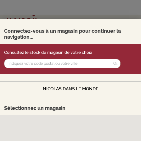
Mon magasin
Choisir
Connectez-vous à un magasin pour continuer la
navigation...
0
Menu
Consultez le stock du magasin de votre choix
Vous souhaitez accéder au
stock
d'un
magasin, payer en ligne et retirer vos produits
BIÈRES BLANCHES
en magasin. Sélectionnez le magasin de votre
choix.
6 Produits trouvés
NICOLAS DANS LE MONDE
AFFINER LA RECHERCHE
CHOISIR MON MAGASIN
Sélectionnez un magasin
Vous êtes connecté(e) au stock internet
Trier