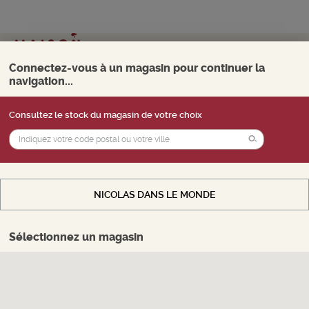
Mon magasin
Choisir
Connectez-vous à un magasin pour continuer la
navigation...
0
Menu
Consultez le stock du magasin de votre choix
Vous souhaitez accéder au
stock
d'un
magasin, payer en ligne et retirer vos produits
MOUSSEUX
en magasin. Sélectionnez le magasin de votre
choix.
14 Produits trouvés
NICOLAS DANS LE MONDE
AFFINER LA RECHERCHE
CHOISIR MON MAGASIN
Sélectionnez un magasin
Vous êtes connecté(e) au stock internet
Trier