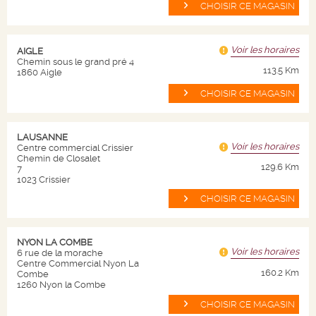
CHOISIR CE MAGASIN
Voir les horaires
AIGLE
Chemin sous le grand pré 4
113.5 Km
PROSECCO KYLIE MINOGUE
1860 Aigle
CHOISIR CE MAGASIN
Italie
17.
17.
25
85
LAUSANNE
CHF
CHF
Voir les horaires
Centre commercial Crissier
soit CHF 2.3 / 10cl
soit CHF 2.38 / 10cl
Chemin de Closalet
129.6 Km
7
Bouteille de 75 cl
Bouteille de 75 cl
1023 Crissier
Livraison en 24/72h
Livraison en 24/72h
CHOISIR CE MAGASIN
Quantité
Quantité
-
+
-
+
NYON LA COMBE
Voir les horaires
6 rue de la morache
AJOUTER AU PANIER
AJOUTER AU PANIER
Centre Commercial Nyon La
160.2 Km
Combe
1260 Nyon la Combe
CHOISIR CE MAGASIN