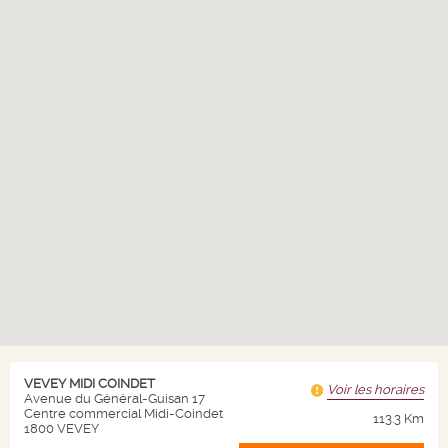
VOUVRAY DOMAINE DU PETIT
COTEAU
LOIRE ET CENTRE
Vouvray AOC
2013
VEVEY MIDI COINDET
Voir les horaires
Avenue du Général-Guisan 17
Centre commercial Midi-Coindet
113.3 Km
1800 VEVEY