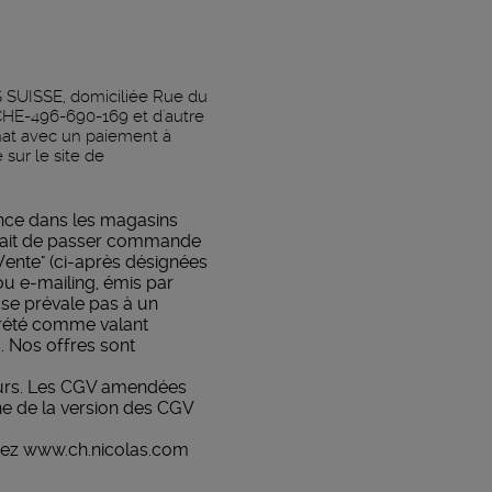
S SUISSE, domiciliée Rue du
HE-496-690-169 et d'autre
hat avec un paiement à
sur le site de
ance dans les magasins
e fait de passer commande
Vente" (ci-après désignées
ou e-mailing, émis par
 se prévale pas à un
prété comme valant
. Nos offres sont
jours. Les CGV amendées
gne de la version des CGV
hez
www.ch.nicolas.com