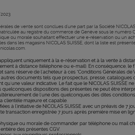
/2023
érales de vente sont conclues d'une part par la Société NICOLA
atriculée au registre du commerce de Genève sous le numéro C
sique ou morale souhaitant effectuer une e-réservation ou un ac
les dans les magasins NICOLAS SUISSE, dont la liste est présente 
nicolas.com
.
appliquent uniquement à la e-réservation et à la vente à dist
aiement à distance (téléphone ou e-mail). En conséquence, l
 et sans réserve de l'acheteur à ces "Conditions Générales de 
ous autres documents tels que prospectus, presse, catalogues 
 qu'une valeur indicative. Le fait que le NICOLAS SUISSE ne
quelconques dispositions des présentes ne peut être inter
 ultérieurement de l'une des quelconques des dites conditions
a clientèle majeure et capable.
iées à l’initiative de NICOLAS SUISSE avec un préavis de 7 
ute transaction enregistrée 7 jours après première mise en li
 physique ou morale de commander par téléphone ou mail c
 entière des présentes CGV.
tinées aux revendeurs professionnels.