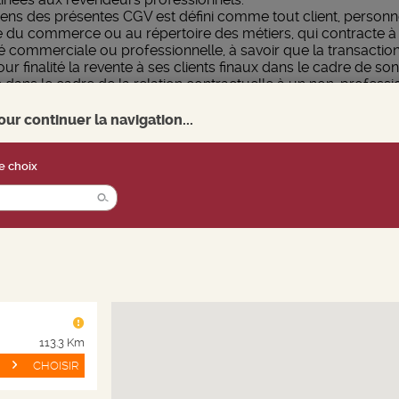
 sens des présentes CGV est défini comme tout client, person
e du commerce ou au répertoire des métiers, qui contracte à d
é commerciale ou professionnelle, à savoir que la transaction 
finalité la revente à ses clients finaux dans le cadre de son a
é dans le cadre de la relation contractuelle à un non-professi
naire du code de la consommation. Le Client professionnel s’en
etés sur le site CH.NICOLAS.COM.
r continuer la navigation...
e choix
ICOLAS Suisse, société anonyme, domiciliée Rue du Rhône 30, 1
nève sous le numéro IDE CHE-496.690.169.
n et de rédaction est Monsieur Hervé De Seynes, en qualité de re
113.3 Km
linéa 1-2. Section 3 de la Loi Fédéral sur le commerce de boisson
CHOISIR
erdite aux jeunes de moins de dix-huit ans (18 ans). Par conséquen
ez avoir la capacité juridique de conclure la vente.