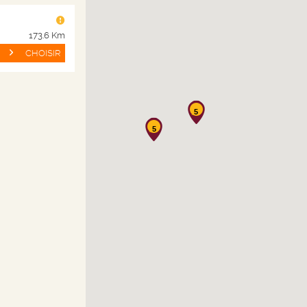
e réglé en intégralité avant le retrait ou l’envoi de la marchandi
173.6 Km
CHOISIR
mande le client devra indiquer les renseignements suivants :
sance
5
5
érente de l’adresse de facturation
 du destinataire
r à son compte fidélité s’il en possède un ; afin que ses achat
ier des avantages fidélité. La commande ne devient définitive 
ommande envoyé par NICOLAS SUISSE par e-mail au client. 
riptions des articles disponibles à la vente. Toute remise au 
t préalable et intégral de la marchandise commandée et des 
it de refuser toute commande : d’un client avec lequel un litig
ment quel qu’il soit contraire aux lois et règlements.
 honorer les commandes reçues seulement dans la limite de