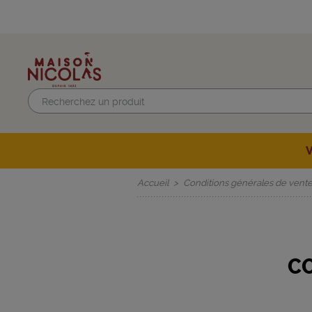
SELECTION DU MOMENT
Beaujolais-Mâco
SELECTION DE
Accueil
Conditions générales de vent
C