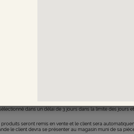
son comprend : les frais de port, le suivi de l’envoi et une respon
es (emballage cadeaux, remise contre signature…) devront être 
 non distribution ou adresse erronée
OLAS SUISSE. Pour disposer à nouveau de sa commande, le client 
 désire une nouvelle livraison, viendra s’ajouter le coût d’un nouve
de casse ou dommage
le client s’engage à vérifier l’état de la commande. Si un défaut 
icolas Suisse auprès duquel la commande a été passée. Le client
 dans le montant de la livraison. (Cf. Modalité d’expédition).
tion de commande (et validation de paiement à distance si lie
électionné dans un délai de 3 jours dans la limite des jours e
les produits seront remis en vente et le client sera automatiq
nde le client devra se présenter au magasin muni de sa pièce 