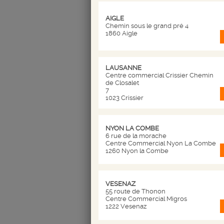
Utilisation des données à c
AIGLE
Chemin sous le grand pré 4
1860 Aigle
Vos informations personnell
contraints par la loi. Nous
(exemple : processus d'inscr
LAUSANNE
Les informations récoltées n
Centre commercial Crissier Chemin
lesquels elles furent recueill
de Closalet
7
NICOLAS SUISSE collecte de
1023 Crissier
destinataire de la Command
commande et sont destinée
NICOLAS Suisse s'engage à 
NYON LA COMBE
Les données personnelles se
6 rue de la morache
Traitées légitimement et h
Centre Commercial Nyon La Combe
Recueillies seulement pour d
1260 Nyon la Combe
Appropriées, justes, non exag
Exactes et, si nécessaire, te
Gardées sous une forme qui
VESENAZ
besoins desquels les donnée
55 route de Thonon
Sujettes aux moyens techni
Centre Commercial Migros
1222 Vesenaz
accidentelle ou illégale ou 
toutes formes de traitement i