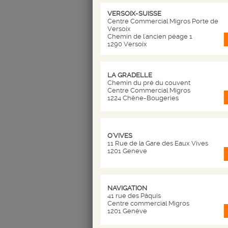
Les données du client sont p
clientèle du service de pa
VERSOIX-SUISSE
Centre Commercial Migros Porte de
assurer ce service la socié
Versoix
la transaction. Les données
Chemin de l'ancien péage 1
Par ailleurs la société PA
1290 Versoix
données.
Vu l’article 15 et suivant 
d'accès, de modification, de
LA GRADELLE
doit être effectué par cour
Chemin du pré du couvent
Centre Commercial Migros
1224 Chêne-Bougeries
Caractéristiques des articl
Les articles proposés sont ceu
proposés dans la limite des s
O'VIVES
photographies du catalogue so
11 Rue de la Gare des Eaux Vives
proposé.
1201 Geneve
Tarifs
NAVIGATION
Les Prix de nos produits son
41 rue des Pâquis
Centre commercial Migros
1201 Genève
Suite à la demande du client, 
ports et autres coûts supplém