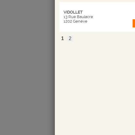
commande est fixe et devra êtr
VIDOLLET
Commandes
13 Rue Baulacre
1202 Genève
Pour le traitement de la com
1
2
Nom, Prénom, date de nais
Numéro de téléphone
Adresse e-mail valide
Adresse de facturation
Si adresse de livraison diff
Nom du destinataire
Adresse du destinataire
Numéro de téléphone valide
Le client pourra se connecte
carte fidélité et de bénéfic
l’acceptation du bon de c
acceptation des prix et desc
conditionnée par le paiemen
Le vendeur se réserve le dro
la commande présente un élé
NICOLAS SUISSE s’engage à
Modalités de paiement