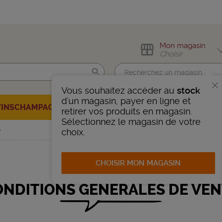
Mon magasin
Choisir
Vous souhaitez accéder au
stock
Trouvez-moi !
d'un magasin, payer en ligne et
VINS
CHAMPAGNES
SPIRITUEUX
BIÈRES
BONS PLANS
AUTRE
retirer vos produits en magasin.
Sélectionnez le magasin de votre
nnais
 VOTRE CAVISTE
e
choix.
CHOISIR MON MAGASIN
ONDITIONS GÉNÉRALES DE VEN