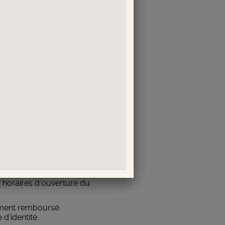
sabilité jusqu’à 500 CHF.
demandées et entraîneront
devra alors s’acquitter des
l envoi.
est constaté, il doit en faire
 sera alors remboursé dans la
u est) le client devra se
t horaires d’ouverture du
uement remboursé.
d’identité.