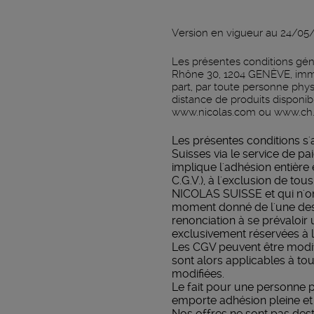
Version en vigueur au 24/05
Les présentes conditions gén
Rhône 30, 1204 GENÈVE, imm
part, par toute personne phy
distance de produits disponib
www.nicolas.com
ou
www.ch.
Les présentes conditions s'
Suisses via le service de p
implique l'adhésion entière
C.G.V.), à l'exclusion de t
NICOLAS SUISSE et qui n'ont
moment donné de l'une des 
renonciation à se prévaloir
exclusivement réservées à l
Les CGV peuvent être modif
sont alors applicables à to
modifiées.
Le fait pour une personne
emporte adhésion pleine et
Nos offres ne sont pas des