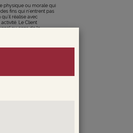
ne physique ou morale qui
es fins qui n’entrent pas
qu’il réalise avec
ctivité. Le Client
onnel au sens de la
gage à ne pas faire
204 GENÈVE, immatriculée au
présentant légal de la SA
s alcooliques, la vente des
t, en remplissant votre bon