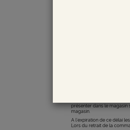
Le montant global de la livrai
Toutes options supplémentair
des coûts supplémentaires.
Modalité de retour en cas de
Le colis sera retourné à NIC
éventuels frais de retour. S’il
Modalité de retour en cas 
Dès réception de sa commande, 
part sans délai au magasin N
limite de la garantie comprise
Le retrait en magasin
Dès réception de la confirma
présenter dans le magasin s
magasin.
A l’expiration de ce délai 
Lors du retrait de la comma