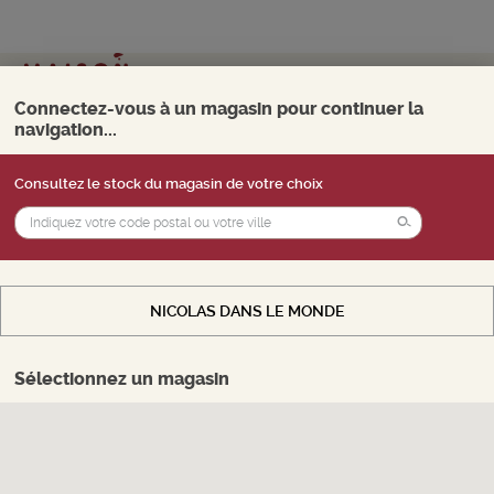
Mon magasin
Choisir
Connectez-vous à un magasin pour continuer la
navigation...
0
Menu
Consultez le stock du magasin de votre choix
Vous souhaitez accéder au
stock
d'un
AVANTAGES PRIVILEGE
magasin, payer en ligne et retirer vos produits
25 Produits trouvés
en magasin. Sélectionnez le magasin de votre
AFFINER LA RECHERCHE
choix.
NICOLAS DANS LE MONDE
CHOISIR MON MAGASIN
Vous êtes connecté(e) au stock internet
Trier
Sélectionnez un magasin