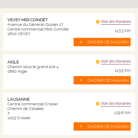
4.
65
5.
CHF
50
CHF
6.
95
soit CHF 0.93 / 10cl
CHF
VEVEY MIDI COINDET
Voir les horaires
soit CHF 0.93 / 10cl
Avenue du Général-Guisan 17
Canette de 50 cl
Centre commercial Midi-Coindet
113.3 Km
Bouteille de 75 cl
1800 VEVEY
Du 03 août au 06 septembre 2026
Livraison en 24/72h
Livraison en 24/72h
CHOISIR CE MAGASIN
Quantité
Quantité
-
+
-
+
Voir les horaires
AIGLE
Chemin sous le grand pré 4
AJOUTER AU PANIER
AJOUTER AU PANIER
113.5 Km
1860 Aigle
CHOISIR CE MAGASIN
LAUSANNE
Voir les horaires
Centre commercial Crissier
Chemin de Closalet
CHF
6.
10
CHF
6.
10
129.6 Km
7
avec la carte
avec la carte
1023 Crissier
CHOISIR CE MAGASIN