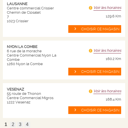
LAUSANNE
Voir les horaires
Centre commercial Crissier
Code de conduite
Chemin de Closalet
129.6 Km
7
Nous contacter
1023 Crissier
CHOISIR CE MAGASIN
NOS PRODUITS
NYON LA COMBE
Voir les horaires
6 rue de la morache
Plan site
Centre Commercial Nyon La
160.2 Km
Combe
Vins
1260 Nyon la Combe
Champagnes
CHOISIR CE MAGASIN
Spiritueux
VESENAZ
Bières
Voir les horaires
55 route de Thonon
Centre Commercial Migros
168.4 Km
Autres
1222 Vesenaz
CHOISIR CE MAGASIN
AIDES
1
2
3
4