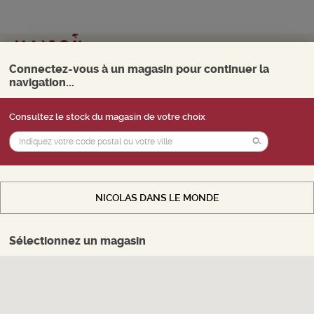
Mon magasin
Choisir
Connectez-vous à un magasin pour continuer la
navigation...
0
Menu
Consultez le stock du magasin de votre choix
Vous souhaitez accéder au
stock
d'un
magasin, payer en ligne et retirer vos produits
EAUX-DE-VIE
en magasin. Sélectionnez le magasin de votre
choix.
6 Produits trouvés
NICOLAS DANS LE MONDE
AFFINER LA RECHERCHE
CHOISIR MON MAGASIN
Sélectionnez un magasin
Vous êtes connecté(e) au stock internet
Trier