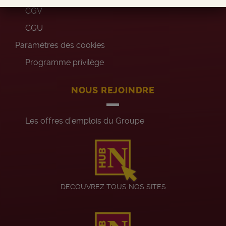
CGV
CGU
Paramètres des cookies
Programme privilège
NOUS REJOINDRE
Les offres d’emplois du Groupe
DECOUVREZ TOUS NOS SITES