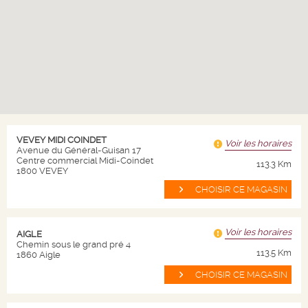
Bouteille 70 cL
Livraison en 24/72h
Quantité
-
+
AJOUTER AU PANIER
VEVEY MIDI COINDET
Voir les horaires
Avenue du Général-Guisan 17
Centre commercial Midi-Coindet
113.3 Km
1800 VEVEY
CHOISIR CE MAGASIN
NICOLAS
Voir les horaires
AIGLE
Qui sommes nous ?
Chemin sous le grand pré 4
113.5 Km
1860 Aigle
Nos magasins
CHOISIR CE MAGASIN
Nos valeurs
Nos engagements