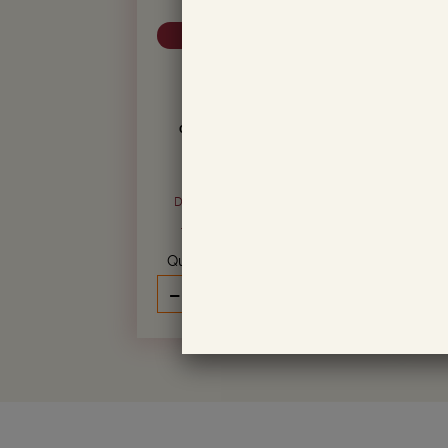
B
ITALIE
Italie
2018
14.
16.
CHF
80
CHF
45
soit CHF 1.97 / 10cl
Bouteille de 75 cl
Du 03 août au 06 septembre 2026
Livraison en 24/72h
Quantité
Q
-
+
AJOUTER AU PANIER