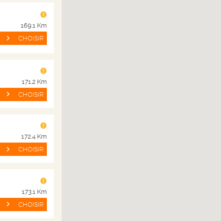
169.1 Km
CHOISIR
171.2 Km
CHOISIR
 JAMELLES
172.4 Km
CHOISIR
SPRITZ
CITRON
173.1 Km
BASILIC
CHOISIR