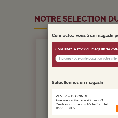
NOTRE SELECTION D
Connectez-vous à un magasin pou
Consultez le stock du magasin de votr
Sélectionnez un magasin
15.
20
CHF
VEVEY MIDI COINDET
avec la carte
Avenue du Général-Guisan 17
Centre commercial Midi-Coindet
1800 VEVEY