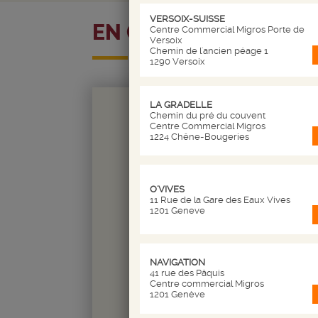
VERSOIX-SUISSE
EN CE MOMENT
Centre Commercial Migros Porte de
Versoix
Chemin de l'ancien péage 1
1290 Versoix
LA GRADELLE
Chemin du pré du couvent
Centre Commercial Migros
1224 Chêne-Bougeries
O'VIVES
LES
11 Rue de la Gare des Eaux Vives
1201 Geneve
NAVIGATION
41 rue des Pâquis
Centre commercial Migros
1201 Genève