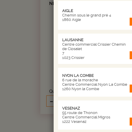
NECTAROSE SPARKLING 0%
AIGLE
C
Chemin sous le grand pré 4
1860 Aigle
LAUSANNE
Centre commercial Crissier Chemin
de Closalet
7
19.
1023 Crissier
CHF
--
soit CHF 2.6 / 10cl
Bouteille de 75 cl
NYON LA COMBE
6 rue de la morache
Livraison en 24/72h
Centre Commercial Nyon La Combe
1260 Nyon la Combe
Quantité
Q
-
+
AJOUTER AU PANIER
VESENAZ
55 route de Thonon
Centre Commercial Migros
1222 Vesenaz