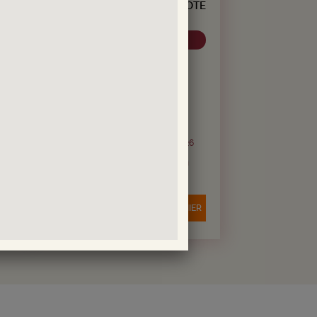
DOMAINE PERRIERES ALIGOTE
PEISSY
N
AUTRES
c
Suisse
13.
17.
CHF
90
CHF
40
soit CHF 1.85 / 10cl
Bouteille de 75 cl
6
Du 03 août au 06 septembre 2026
Livraison en 24/72h
Quantité
-
+
IER
AJOUTER AU PANIER