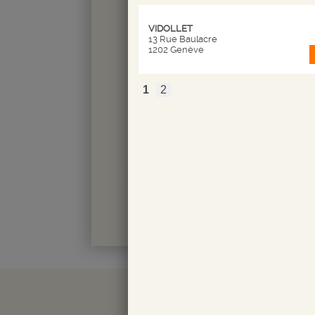
VIDOLLET
13 Rue Baulacre
1202 Genève
CHF
1
2
Du 03 ao
Quantité
-
+