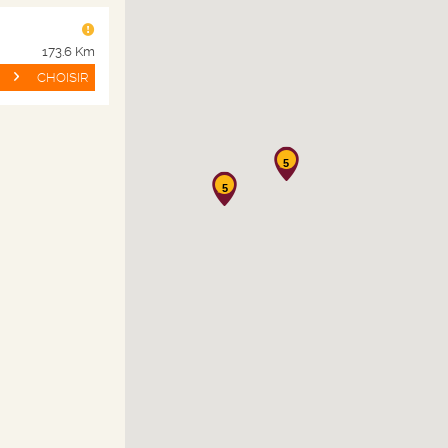
173.6 Km
CHOISIR
8.
10.
CHF
40
50
soit CHF 1.12 / 10cl
Bouteille de 75 cl
5
AVANT
ût au 07 septembre 2026
5
Livraison en 24/72h
AJOUTER AU PANIER