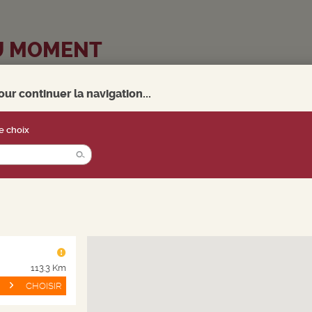
U MOMENT
r continuer la navigation...
e choix
113.3 Km
CHOISIR
MASFLEUREY ROSÉ