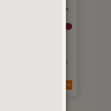
CHAMPAGNE DEUTZ BRUT
CLASSIC
CHAMPAGNE
Champagne AOC
41.
52.
CHF
60
-
CHF
-
soit CHF 5.55 / 10cl
Bouteille de 75 cl
6
Du 03 août au 06 septembre 2026
Livraison en 24/72h
Quantité
-
+
IER
AJOUTER AU PANIER