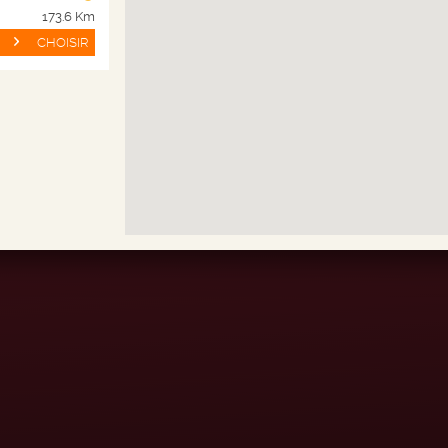
Champagnes
Param
173.6 Km
Spiritueux
Progr
CHOISIR
Bières
Autres