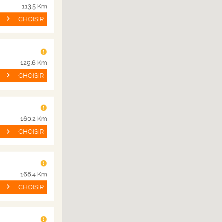
113.5 Km
CHOISIR
BRASSERIE ET REGION
129.6 Km
CHOISIR
160.2 Km
CHOISIR
DESPERADO
Née en 1995 dans notre brasserie de Schiltigheim en A
168.4 Km
bière aromatisée tequila commercia
CHOISIR