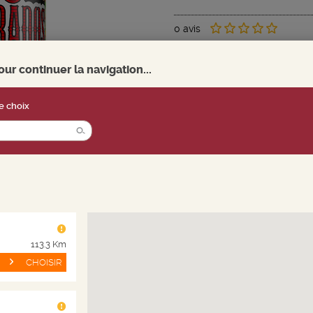
0 avis
r continuer la navigation...
2.
3.
95
CHF
CHF
5
e choix
soit CHF 0.59 / 10cl
Du 03 août au 06 septemb
Quantité
-
+
113.3 Km
CHOISIR
 produit