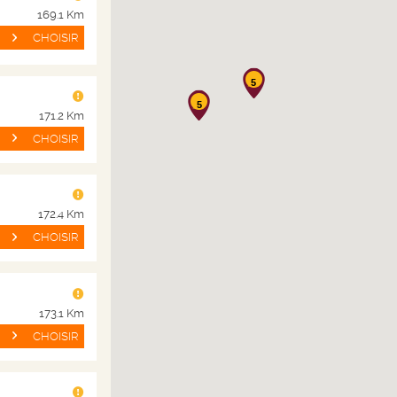
169.1 Km
CHOISIR
5
5
171.2 Km
CHOISIR
172.4 Km
CHOISIR
NOS PRODUITS
AID
173.1 Km
CHOISIR
 ?
Plan site
CGV
Vins
CGU