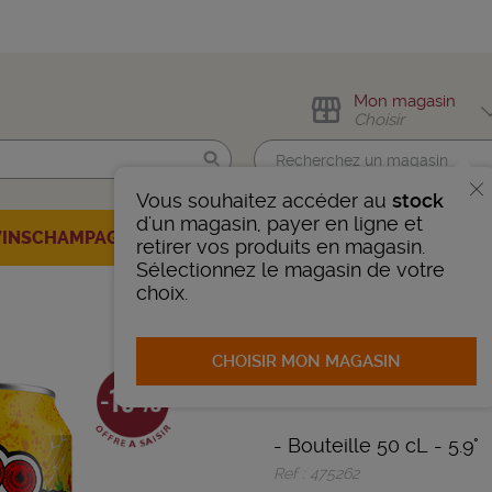
Mon magasin
Choisir
Vous souhaitez accéder au
stock
Trouvez-moi !
d'un magasin, payer en ligne et
VINS
CHAMPAGNES
SPIRITUEUX
BIÈRES
BONS PLANS
AUTRE
retirer vos produits en magasin.
Sélectionnez le magasin de votre
nnais
 VOTRE CAVISTE
choix.
CHOISIR MON MAGASIN
DESPERADOS
-
Bouteille 50 cL
- 5.9°
Ref : 475262