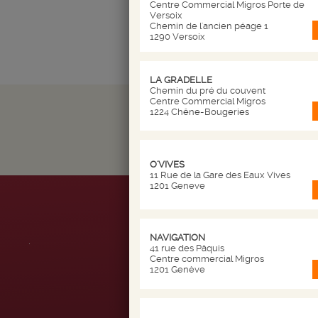
Centre Commercial Migros Porte de
Versoix
Chemin de l'ancien péage 1
1290 Versoix
LA GRADELLE
Chemin du pré du couvent
Centre Commercial Migros
1224 Chêne-Bougeries
O'VIVES
11 Rue de la Gare des Eaux Vives
1201 Geneve
NICOLAS
NAVIGATION
.
41 rue des Pâquis
Centre commercial Migros
1201 Genève
Qui sommes nous
Nos magasins