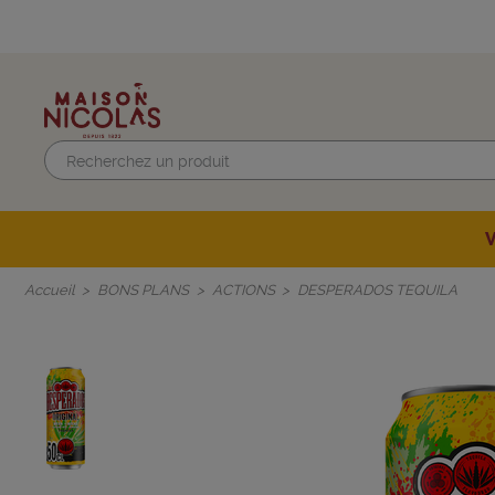
SELECTION DU MOMENT
Beaujolais-Mâco
SELECTION DE
Accueil
BONS PLANS
ACTIONS
DESPERADOS TEQUILA