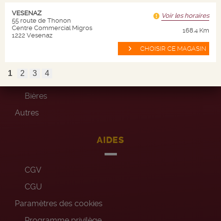
VESENAZ
Voir les horaires
55 route de Thonon
Centre Commercial Migros
Plan site
168.4 Km
1222 Vesenaz
Vins
CHOISIR CE MAGASIN
Champagnes
1
2
3
4
Spiritueux
Bières
Autres
AIDES
CGV
CGU
Paramètres des cookies
Programme privilège