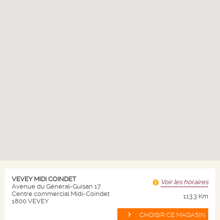
PETROLETTE BLONDE 33CL
FRANCE
2.
CHF
70
soit CHF 0.82 / 10cl
Bouteille de 33 cl
Quantité
VEVEY MIDI COINDET
Voir les horaires
-
+
Avenue du Général-Guisan 17
Centre commercial Midi-Coindet
113.3 Km
1800 VEVEY
AJOUTER AU PANIER
CHOISIR CE MAGASIN