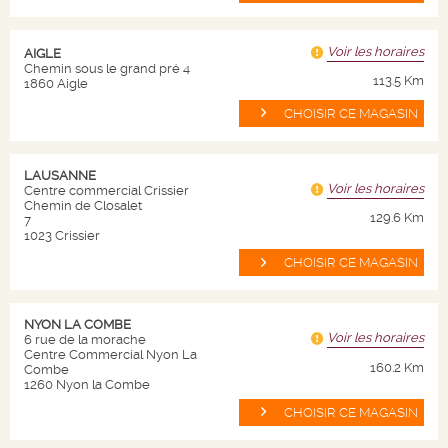
Voir les horaires
AIGLE
Chemin sous le grand pré 4
113.5 Km
1860 Aigle
CHOISIR CE MAGASIN
NICOLAS
LAUSANNE
Voir les horaires
Centre commercial Crissier
Chemin de Closalet
129.6 Km
Qui sommes nous ?
7
1023 Crissier
Nos magasins
CHOISIR CE MAGASIN
Nos valeurs
Nos engagements
NYON LA COMBE
Voir les horaires
6 rue de la morache
Code de conduite
Centre Commercial Nyon La
160.2 Km
Combe
1260 Nyon la Combe
Nous contacter
CHOISIR CE MAGASIN
NOS PRODUITS