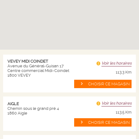
vins à la culture locale, comme l’exprime son slogan « Terre de
Cultures ». À travers chacune de ses gammes de vins, c’est toute
l’histoire passée et présente de Genève qui se dévoile. L’activité de La
Cave de Genève et de ses vignerons est étroitement liée aux enjeux
écologiques. Elle a donc rejoint le programme ECO21 de SIG afin de
mettre en place des solutions destinées à réduire sa consommation
énergétique. Un pas de plus vers une meilleure efficacité énergétique.
Des vins de qualité issus d’un terroir généreux cultivé avec talent par
des viticulteurs passionnés.
VEVEY MIDI COINDET
Voir les horaires
Avenue du Général-Guisan 17
Centre commercial Midi-Coindet
113.3 Km
1800 VEVEY
CHOISIR CE MAGASIN
NICOLAS
Voir les horaires
Qui sommes nous ?
AIGLE
Chemin sous le grand pré 4
113.5 Km
1860 Aigle
Nos magasins
CHOISIR CE MAGASIN
Nos valeurs
Nos engagements