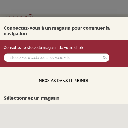
Mon magasin
Choisir
Connectez-vous à un magasin pour continuer la
navigation...
0
Menu
Consultez le stock du magasin de votre choix
Vous souhaitez accéder au
stock
d'un
BACCARAT BLANC DE
magasin, payer en ligne et retirer vos produits
BLANCS BIO
en magasin. Sélectionnez le magasin de votre
BOURGEON
choix.
RECONVERSION
NICOLAS DANS LE MONDE
Mousseux - Vin Mousseux Qualite
CHOISIR MON MAGASIN
Blanc
-
Bouteille de 75 cl
- 12.8°
Ref : 489809
Sélectionnez un magasin
0 avis
Donnez votre avis
20.