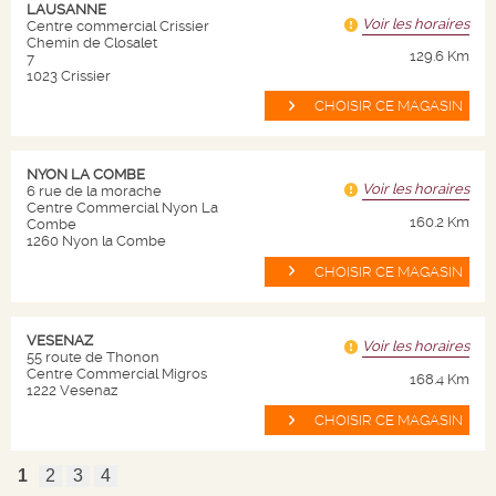
LAUSANNE
Code de conduite
Voir les horaires
Centre commercial Crissier
Chemin de Closalet
129.6 Km
7
Nous contacter
1023 Crissier
CHOISIR CE MAGASIN
NOS PRODUITS
NYON LA COMBE
Plan site
Voir les horaires
6 rue de la morache
Centre Commercial Nyon La
160.2 Km
Combe
Vins
1260 Nyon la Combe
Champagnes
CHOISIR CE MAGASIN
Spiritueux
Bières
VESENAZ
Voir les horaires
55 route de Thonon
Centre Commercial Migros
Autres
168.4 Km
1222 Vesenaz
CHOISIR CE MAGASIN
AIDES
1
2
3
4