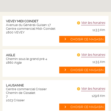
NICOLAS
VEVEY MIDI COINDET
Voir les horaires
Avenue du Général-Guisan 17
Qui sommes nous ?
Centre commercial Midi-Coindet
113.3 Km
1800 VEVEY
Nos magasins
CHOISIR CE MAGASIN
Nos valeurs
Nos engagements
Voir les horaires
AIGLE
Chemin sous le grand pré 4
Code de conduite
113.5 Km
1860 Aigle
Nous contacter
CHOISIR CE MAGASIN
NOS PRODUITS
LAUSANNE
Voir les horaires
Centre commercial Crissier
Chemin de Closalet
129.6 Km
7
Plan site
1023 Crissier
Vins
CHOISIR CE MAGASIN