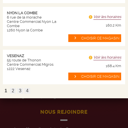
Champagnes
NYON LA COMBE
Spiritueux
Voir les horaires
6 rue de la morache
Centre Commercial Nyon La
Bières
160.2 Km
Combe
1260 Nyon la Combe
Autres
CHOISIR CE MAGASIN
AIDES
VESENAZ
Voir les horaires
55 route de Thonon
Centre Commercial Migros
168.4 Km
CGV
1222 Vesenaz
CGU
CHOISIR CE MAGASIN
Paramètres des cookies
1
2
3
4
Programme privilège
NOUS REJOINDRE