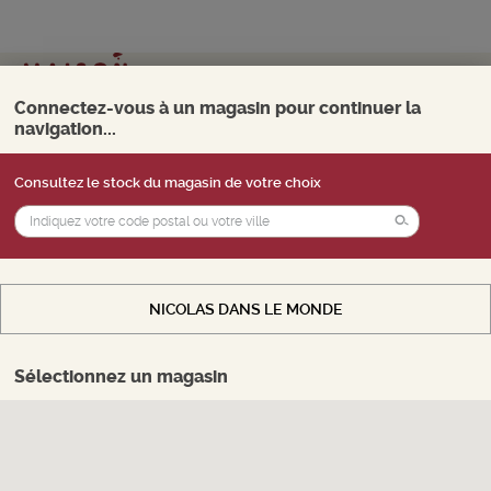
Mon magasin
Choisir
Connectez-vous à un magasin pour continuer la
navigation...
0
Menu
Consultez le stock du magasin de votre choix
Vous souhaitez accéder au
stock
d'un
THE BALVENIE
magasin, payer en ligne et retirer vos produits
CARIBBEAN CASK 14
en magasin. Sélectionnez le magasin de votre
ANS
choix.
Ecosse
NICOLAS DANS LE MONDE
Ambré
-
Bouteille 70 cL
- 43°
CHOISIR MON MAGASIN
14 ans
Ref : 477778
Sélectionnez un magasin
0 avis
Donnez votre avis